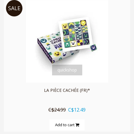
SALE
quickshop
LA PIÈCE CACHÉE (FR)*
C$24.99
C$12.49
Add to cart