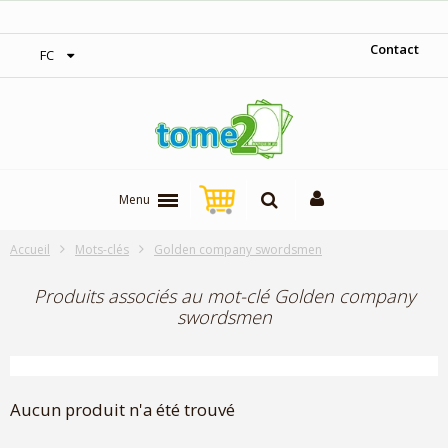
‎Expédition gratuite à partir de 300$
Contact
FC
Menu
Accueil
Mots-clés
Golden company swordsmen
Produits associés au mot-clé Golden company
swordsmen
Aucun produit n'a été trouvé