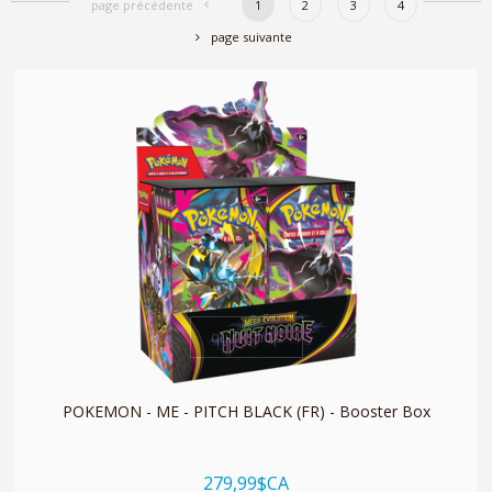
page précédente
1
2
3
4
page suivante
quickshop
POKEMON - ME - PITCH BLACK (FR) - Booster Box
279,99$CA