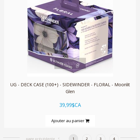
quickshop
UG - DECK CASE (100+) - SIDEWINDER - FLORAL - Moonlit
Glen
39,99$CA
Ajouter au panier
page précédente
1
2
3
4