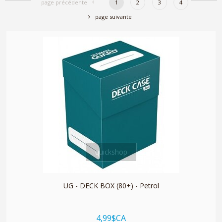
page précédente
1
2
3
4
page suivante
quickshop
UG - DECK BOX (80+) - Petrol
4,99$CA