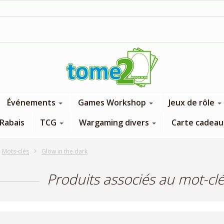
1$ = 1 pt de fidélité
Événements
Games Workshop
Jeux de rôle
Rabais
TCG
Wargaming divers
Carte cadeau
Mots-clés
Glow in the dark
Produits associés au mot-clé