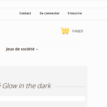
Viens nous voir en boutique !
Contact
|
Se connecter
|
S'inscrire
PANIER
Jeux de société
 Glow in the dark