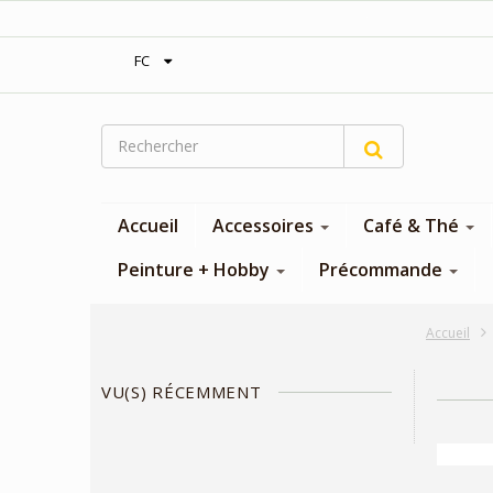
‎Expédition gratuite à partir de 300$
FC
Accueil
Accessoires
Café & Thé
Peinture + Hobby
Précommande
Accueil
VU(S) RÉCEMMENT