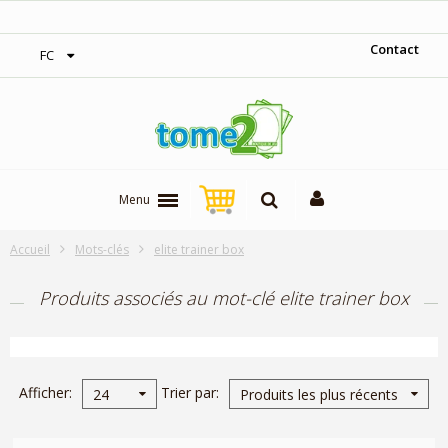
‎Expédition gratuite à partir de 300$
Contact
FC
Menu
Accueil
Mots-clés
elite trainer box
Produits associés au mot-clé elite trainer box
Afficher
Trier par
24
Produits les plus récents