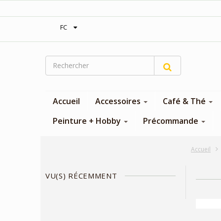
‎Expédition gratuite à partir de 300$
FC
Accueil
Accessoires
Café & Thé
Peinture + Hobby
Précommande
Accueil
VU(S) RÉCEMMENT