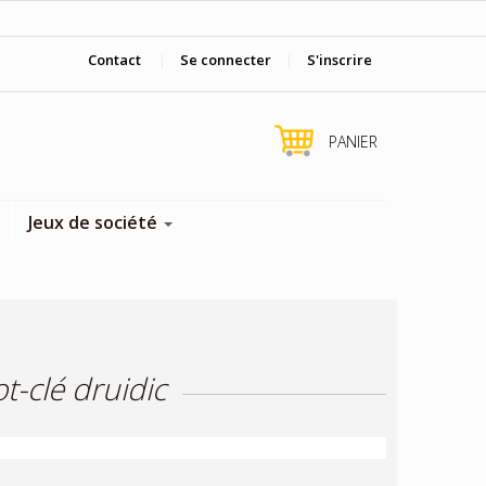
Viens nous voir en boutique !
Contact
|
Se connecter
|
S'inscrire
PANIER
Jeux de société
t-clé druidic