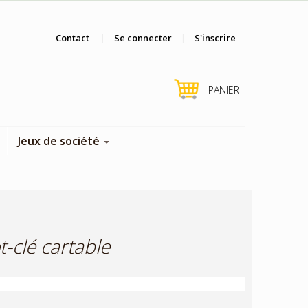
Viens nous voir en boutique !
Contact
|
Se connecter
|
S'inscrire
PANIER
Jeux de société
-clé cartable