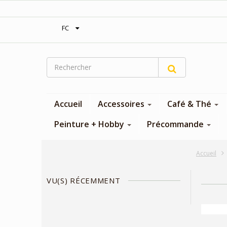
‎Expédition gratuite à partir de 300$
FC
Accueil
Accessoires
Café & Thé
Peinture + Hobby
Précommande
Accueil
VU(S) RÉCEMMENT