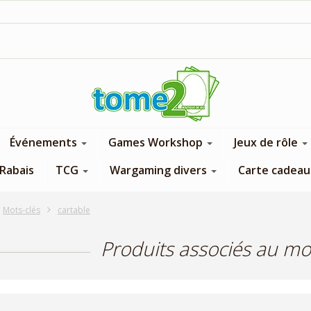
1$ = 1 pt de fidélité
Événements
Games Workshop
Jeux de rôle
Rabais
TCG
Wargaming divers
Carte cadeau
Mots-clés
cartable
Produits associés au mot