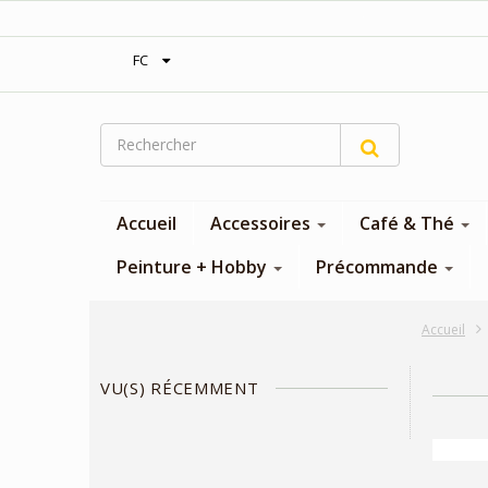
‎Expédition gratuite à partir de 300$
FC
Accueil
Accessoires
Café & Thé
Peinture + Hobby
Précommande
Accueil
VU(S) RÉCEMMENT