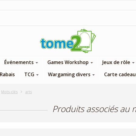
1$ = 1 pt de fidélité
Événements
Games Workshop
Jeux de rôle
Rabais
TCG
Wargaming divers
Carte cadeau
Mots-clés
arts
Produits associés au m