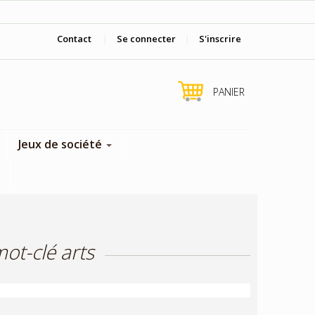
Viens nous voir en boutique !
Contact
|
Se connecter
|
S'inscrire
PANIER
Jeux de société
ot-clé arts