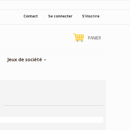
Viens nous voir en boutique !
Contact
|
Se connecter
|
S'inscrire
PANIER
Jeux de société