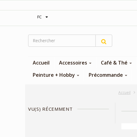
‎Expédition gratuite à partir de 300$
FC
Accueil
Accessoires
Café & Thé
Peinture + Hobby
Précommande
Accueil
VU(S) RÉCEMMENT