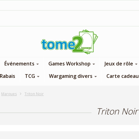
1$ = 1 pt de fidélité
Événements
Games Workshop
Jeux de rôle
Rabais
TCG
Wargaming divers
Carte cadeau
Marques
Triton Noir
Triton Noir