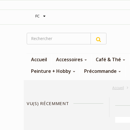
‎Expédition gratuite à partir de 300$
FC
Accueil
Accessoires
Café & Thé
Peinture + Hobby
Précommande
Accueil
VU(S) RÉCEMMENT