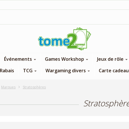
1$ = 1 pt de fidélité
Événements
Games Workshop
Jeux de rôle
Rabais
TCG
Wargaming divers
Carte cadeau
Marques
Stratosphères
Stratosphèr