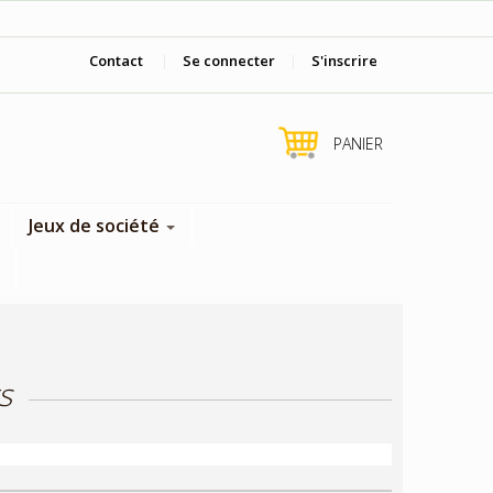
Viens nous voir en boutique !
Contact
|
Se connecter
|
S'inscrire
PANIER
Jeux de société
s