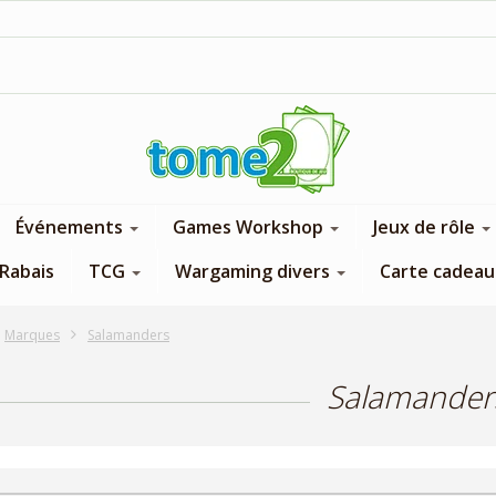
1$ = 1 pt de fidélité
Événements
Games Workshop
Jeux de rôle
Rabais
TCG
Wargaming divers
Carte cadeau
Marques
Salamanders
Salamander