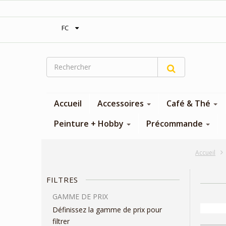
‎Expédition gratuite à partir de 300$
FC
Accueil
Accessoires
Café & Thé
Peinture + Hobby
Précommande
Accueil
FILTRES
GAMME DE PRIX
Définissez la gamme de prix pour
filtrer