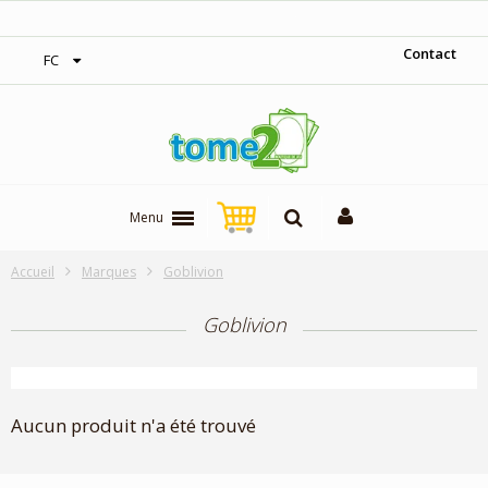
‎Expédition gratuite à partir de 300$
Contact
FC
Menu
Accueil
Marques
Goblivion
Goblivion
Aucun produit n'a été trouvé