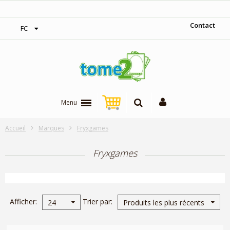
‎Expédition gratuite à partir de 300$
Contact
FC
Menu
Accueil
Marques
Fryxgames
Fryxgames
Afficher
Trier par
24
Produits les plus récents