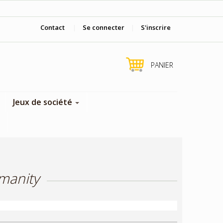
Viens nous voir en boutique !
Contact
|
Se connecter
|
S'inscrire
PANIER
Jeux de société
manity