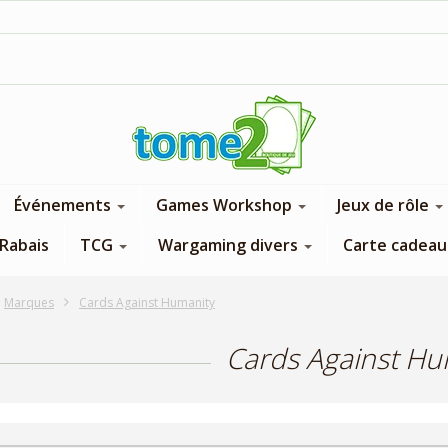
1$ = 1 pt de fidélité
Événements
Games Workshop
Jeux de rôle
Rabais
TCG
Wargaming divers
Carte cadeau
Marques
Cards Against Humanity
Cards Against Hu