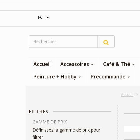
‎Expédition gratuite à partir de 300$
FC
Accueil
Accessoires
Café & Thé
Peinture + Hobby
Précommande
Accueil
FILTRES
GAMME DE PRIX
Définissez la gamme de prix pour
filtrer