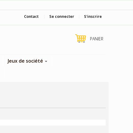
Viens nous voir en boutique !
Contact
|
Se connecter
|
S'inscrire
PANIER
Jeux de société