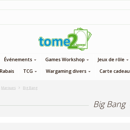
1$ = 1 pt de fidélité
Événements
Games Workshop
Jeux de rôle
Rabais
TCG
Wargaming divers
Carte cadeau
Marques
Big Bang
Big Bang