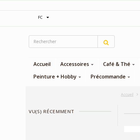
‎Expédition gratuite à partir de 300$
FC
Accueil
Accessoires
Café & Thé
Peinture + Hobby
Précommande
Accueil
VU(S) RÉCEMMENT